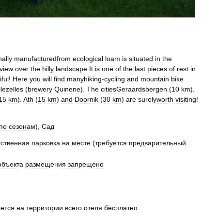
nally
manufacturedfrom
ecological
loam
is
situated
in
the
view
over
the
hilly
landscape
.
It
is
one
of
the
last
pieces
of
rest
in
ful
!
Here
you
will
find
manyhiking
-
cycling
and
mountain
bike
llezelles
(
brewery
Quinene
).
The
citiesGeraardsbergen
(
10
km
).
15
km
).
Ath
(
15
km
)
and
Doornik
(
30
km
)
are
surelyworth
visiting
!
по
сезонам
),
Сад
ственная
парковка
на
месте
(
требуется
предварительный
объекта
размещения
запрещено
ется
на
территории
всего
отеля
бесплатно
.