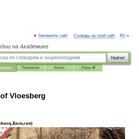
Запомнить сайт
Словарь на свой сайт
RU
едии на Академике
Найти!
ования
Переводы
Книги
Игры ⚽
of Vloesberg
obecq
,
Бельгия
)