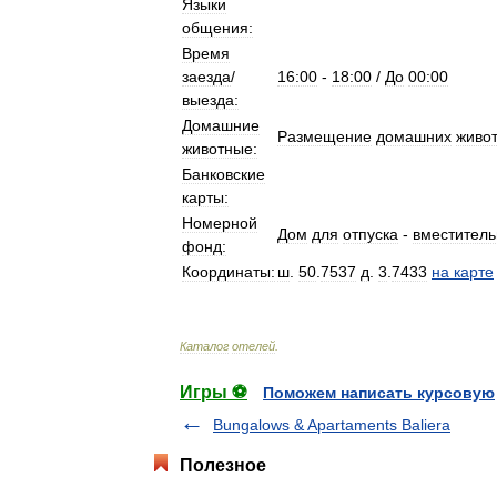
Языки
общения:
Время
заезда
/
16:00
-
18:00
/
До
00:00
выезда:
Домашние
Размещение
домашних
живо
животные:
Банковские
карты:
Номерной
Дом
для
отпуска
-
вместитель
фонд:
Координаты:
ш
.
50
.
7537
д
.
3
.
7433
на
карте
Каталог
отелей
.
Игры ⚽
Поможем написать курсовую
Bungalows & Apartaments Baliera
Полезное