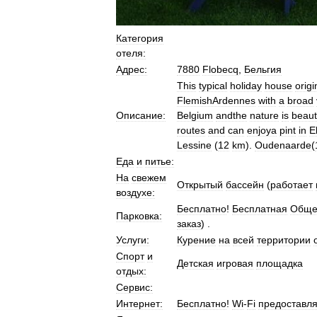
Категория
отеля:
Адрес:
7880
Flobecq
,
Бельгия
This
typical
holiday
house
origi
FlemishArdennes
with
a
broad
Описание:
Belgium
andthe
nature
is
beauti
routes
and
can
enjoya
pint
in
E
Lessine
(
12
km
).
Oudenaarde
(
Еда
и
питье:
На
свежем
Открытый
бассейн
(
работает
воздухе:
Бесплатно
!
Бесплатная
Обще
Парковка:
заказ
) .
Услуги:
Курение
на
всей
территории
Спорт
и
Детская
игровая
площадка
отдых:
Сервис:
Интернет:
Бесплатно
!
Wi
-
Fi
предоставля