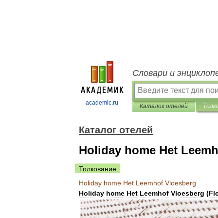
Словари и энциклоп
academic.ru
Каталог отелей
Толк
Каталог отелей
Holiday home Het Leemh
Толкование
Holiday
home
Het
Leemhof
Vloesberg
Holiday
home
Het
Leemhof
Vloesberg
(
Fl