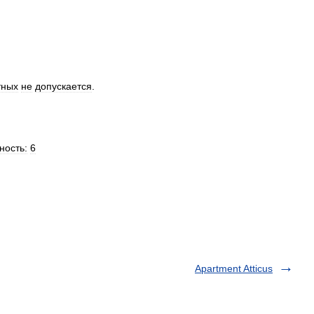
тных
не
допускается
.
ность:
6
Apartment Atticus